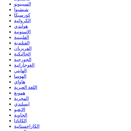
السيبيونو
شيشيوا
كورسيكا
الكرواتية
هولندي
الإستونية
الفلبينية
الفنلندية
الفريزيان
الجاليكية
الجورجية
الغوجاراتية
الهايتي
الهوسا
هاواي
اللغة العبرية
همونغ
المجرية
ايسلندي
الإيغبو
الجاوية
الكانادا
الكازاخستانية