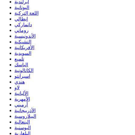
ايرلندية
اليونانية
اللغة التركية
إيطالي
دانماركي
روماني
الأندونيسية
التشيكية
الأفريكانية
السويدية
تلميع
الباسك
الكاتالونية
اسبرانتو
هندي
لاو
الألبانية
الأمهرية
أرميني
الأذربيجانية
البيلاروسية
البنغالية
البوسنية
البلغارية