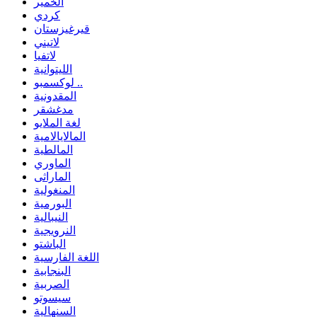
الخمير
كردي
قيرغيزستان
لاتيني
لاتفيا
الليتوانية
لوكسمبو ..
المقدونية
مدغشقر
لغة الملايو
المالايالامية
المالطية
الماوري
الماراثى
المنغولية
البورمية
النيبالية
النرويجية
الباشتو
اللغة الفارسية
البنجابية
الصربية
سيسوتو
السنهالية