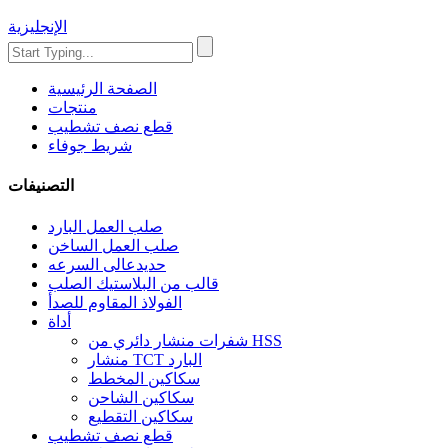
الإنجليزية
الصفحة الرئيسية
منتجات
قطع نصف تشطيب
شريط جوفاء
التصنيفات
صلب العمل البارد
صلب العمل الساخن
حديدعالى السرعه
قالب من البلاستيك الصلب
الفولاذ المقاوم للصدأ
أداة
شفرات منشار دائري من HSS
منشار TCT البارد
سكاكين المخطط
سكاكين الشاحن
سكاكين التقطيع
قطع نصف تشطيب