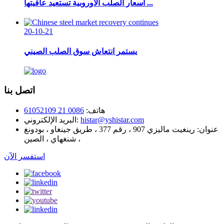
أسعار الصلب الأوروبية تستعيد عافيتها ...
20-10-21
يستمر انتعاش سوق الصلب الصيني
اتصل بنا
هاتف:
0086 21 61052109
histar@yshistar.com
البريد الإلكتروني:
عنوان:
رينغيت ماليزي 907 ، رقم 377 ، طريق جينغاو ، بودونغ
، شنغهاي ، الصين
استفسر الآن