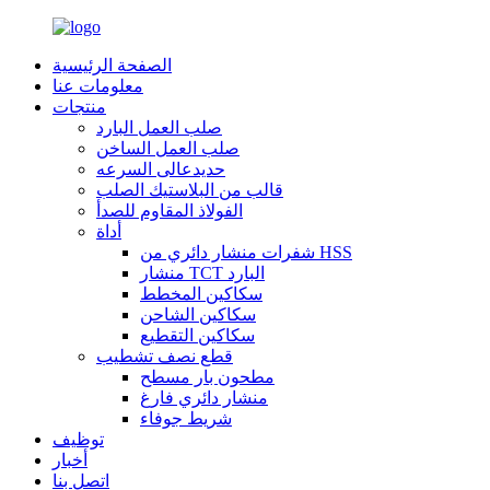
الصفحة الرئيسية
معلومات عنا
منتجات
صلب العمل البارد
صلب العمل الساخن
حديدعالى السرعه
قالب من البلاستيك الصلب
الفولاذ المقاوم للصدأ
أداة
شفرات منشار دائري من HSS
منشار TCT البارد
سكاكين المخطط
سكاكين الشاحن
سكاكين التقطيع
قطع نصف تشطيب
مطحون بار مسطح
منشار دائري فارغ
شريط جوفاء
توظيف
أخبار
اتصل بنا