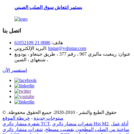
يستمر انتعاش سوق الصلب الصيني
اتصل بنا
هاتف:
0086 21 61052109
histar@yshistar.com
البريد الإلكتروني:
عنوان:
رينغيت ماليزي 907 ، رقم 377 ، طريق جينغاو ، بودونغ
، شنغهاي ، الصين
استفسر الآن
© حقوق الطبع والنشر - 2010-2020: جميع الحقوق محفوظة.
منتوجات جديدة
-
خريطة الموقع
أداة عمل
,
شفرات منشار دائري Hss M2
,
شفرة منشار دائري TCT
ساخنة من الصلب المطحون بقضيب مسطح
,
شفرات منشار دائري