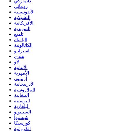
دانماركي
روماني
الأندونيسية
التشيكية
الأفريكانية
السويدية
تلميع
الباسك
الكاتالونية
اسبرانتو
هندي
لاو
الألبانية
الأمهرية
أرميني
الأذربيجانية
البيلاروسية
البنغالية
البوسنية
البلغارية
السيبيونو
شيشيوا
كورسيكا
الكرواتية