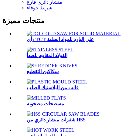
منشار دائري فارغ
شريط جوفاء
منتجات مميزة
رأى TCT على البارد للمواد الصلبة
الفولاذ المقاوم للصدأ
سكاكين التقطيع
قالب من البلاستيك الصلب
مسطحات مطحونة
شفرات منشار دائري من HSS
صلب العمل الساخن