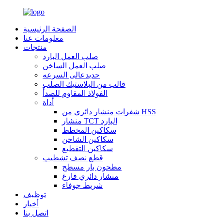
الصفحة الرئيسية
معلومات عنا
منتجات
صلب العمل البارد
صلب العمل الساخن
حديدعالى السرعه
قالب من البلاستيك الصلب
الفولاذ المقاوم للصدأ
أداة
شفرات منشار دائري من HSS
منشار TCT البارد
سكاكين المخطط
سكاكين الشاحن
سكاكين التقطيع
قطع نصف تشطيب
مطحون بار مسطح
منشار دائري فارغ
شريط جوفاء
توظيف
أخبار
اتصل بنا