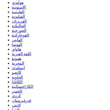
هولندي
الإستونية
الفلبينية
الفنلندية
الفريزيان
الجاليكية
الجورجية
الغوجاراتية
الهايتي
الهوسا
هاواي
اللغة العبرية
همونغ
المجرية
ايسلندي
الإيغبو
الجاوية
الكانادا
الكازاخستانية
الخمير
كردي
قيرغيزستان
لاتيني
لاتفيا