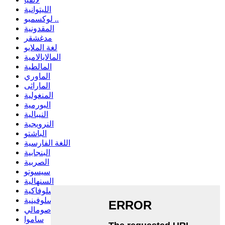
الليتوانية
لوكسمبو ..
المقدونية
مدغشقر
لغة الملايو
المالايالامية
المالطية
الماوري
الماراثى
المنغولية
البورمية
النيبالية
النرويجية
الباشتو
اللغة الفارسية
البنجابية
الصربية
سيسوتو
السنهالية
السلوفاكية
السلوفينية
صومالي
ساموا