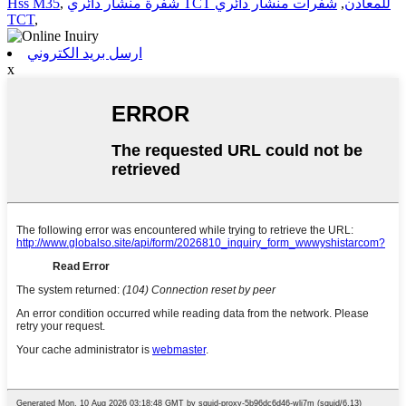
شفرة منشار دائري TCT للمعادن
,
شفرات منشار دائري
,
Hss M35
TCT
,
ارسل بريد الكتروني
x