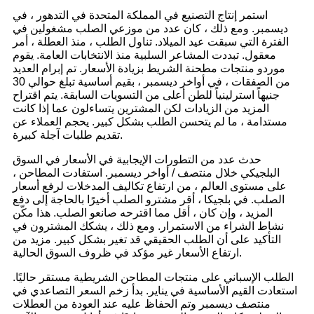
استمر إنتاج التصنيع في المملكة المتحدة في التدهور ، في
ديسمبر. ومع ذلك ، كان عدد من موزعي الصلب مشغولين في
الفترة التي سبقت عيد الميلاد. تناول الطلب ، منذ العطلة ، أمر
معقول. تبددت المشاعر السلبية منذ الانتخابات العامة. يقوم
موردو منتجات مطحنة الشريط بزيادة الأسعار. تم إبرام العديد
من الصفقات ، في أواخر ديسمبر ، بقيم أساسية تبلغ حوالي 30
جنيهاً استرلينياً للطن أعلى من التسويات السابقة. يتم اقتراح
المزيد من الزيادات لكن المشترين يتساءلون عما إذا كانت
مستدامة ، ما لم يتحسن الطلب بشكل كبير. يحجم العملاء عن
تقديم طلبات آجلة كبيرة.
حدث عدد من التطورات الإيجابية في الأسعار في السوق
البلجيكي خلال منتصف / أواخر ديسمبر. استفادت المطاحن ،
على مستوى العالم ، من ارتفاع تكاليف المدخلات لرفع أسعار
الصلب. في بلجيكا ، أقر مشترو الصلب أخيرًا بالحاجة إلى دفع
المزيد ، وإن كان ، أقل مما اقترحه صانعو الصلب. هذا مكّن
نشاط الشراء من الاستمرار. ومع ذلك ، يشكك المشترون في
التأكيد على أن الطلب الحقيقي قد تغير بشكل كبير. مزيد من
ارتفاع الأسعار غير مؤكد في ظروف السوق الحالية.
الطلب الإسباني على منتجات المطاحن الشريطية مستقر حاليًا.
استعادت القيم الأساسية في يناير. بدأ زخم السعر التصاعدي في
منتصف ديسمبر وتم الحفاظ عليه عند العودة من العطلات