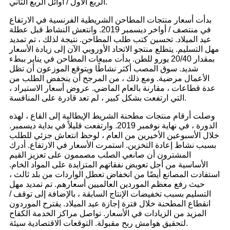
الربع الأول / أوائل الربع الثاني.
بدأت أسعار منتجات المطاحن الشريطية الفرنسية في الارتفاع
في منتصف / أواخر ديسمبر 2019. وانتعش النشاط قبل عطلة
عيد الميلاد. تحسين كتب طلب المطاحن. نتيجة لذلك ، تم تمديد
مهل التسليم. يتطلع منتجو الاتحاد الأوروبي الآن إلى زيادة الأسعار
بمقدار 20/40 يورو للطن. بدأت مبيعات المطاحن في يناير ببطء
شديد. سوق المصب أكثر نشاطًا ويتوقع الموزعون أن تظل
الأعمال مرضية. ومع ذلك ، من المرجح أن ينخفض ​​الطلب من
عدة قطاعات ، مقارنة بالعام الماضي. عروض أسعار الاستيراد ،
التي ارتفعت بشكل كبير ، لم تعد قادرة على المنافسة.
وصلت أرقام منتجات مطحنة الشريط الإيطالية إلى القاع ، لهذه
الدورة ، في نهاية نوفمبر 2019. وارتفعت قليلاً في بداية ديسمبر.
خلال الأسبوعين الأخيرين من العام ، لوحظ انتعاش جزئي للطلب
بسبب نشاط إعادة التخزين. استمرت الأسعار في الارتفاع. أدرك
المشترون أن صانعي الصلب مصممون على تعزيز القيم
الأساسية من أجل تعويض نفقاتهم المتزايدة على المواد الخام.
استفادت المصانع أيضًا من انخفاض تعطل الواردات من بلد ثالث ،
حيث رفع معظم الموردين العالميين أسعارهم. تم تمديد مهل
التسليم بسبب تخفيضات الإنتاج السابقة ، بالإضافة إلى توقف /
انقطاع المطحنة خلال فترة إجازة عيد الميلاد. يقترح الموردون
المزيد من الزيادات في الأسعار. تواصل مراكز الخدمة الكفاح
لتحقيق هوامش ربح مقبولة. التوقعات الاقتصادية سيئة.