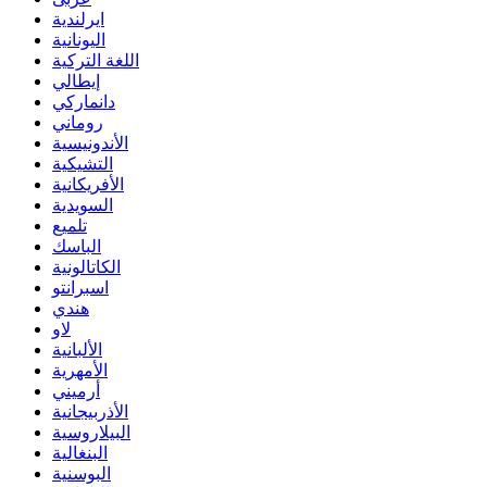
ايرلندية
اليونانية
اللغة التركية
إيطالي
دانماركي
روماني
الأندونيسية
التشيكية
الأفريكانية
السويدية
تلميع
الباسك
الكاتالونية
اسبرانتو
هندي
لاو
الألبانية
الأمهرية
أرميني
الأذربيجانية
البيلاروسية
البنغالية
البوسنية