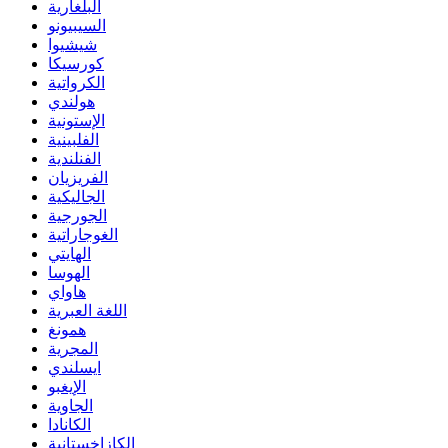
البلغارية
السيبيونو
شيشيوا
كورسيكا
الكرواتية
هولندي
الإستونية
الفلبينية
الفنلندية
الفريزيان
الجاليكية
الجورجية
الغوجاراتية
الهايتي
الهوسا
هاواي
اللغة العبرية
همونغ
المجرية
ايسلندي
الإيغبو
الجاوية
الكانادا
الكازاخستانية