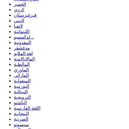
الخمير
كردي
قيرغيزستان
لاتيني
لاتفيا
الليتوانية
لوكسمبو ..
المقدونية
مدغشقر
لغة الملايو
المالايالامية
المالطية
الماوري
الماراثى
المنغولية
البورمية
النيبالية
النرويجية
الباشتو
اللغة الفارسية
البنجابية
الصربية
سيسوتو