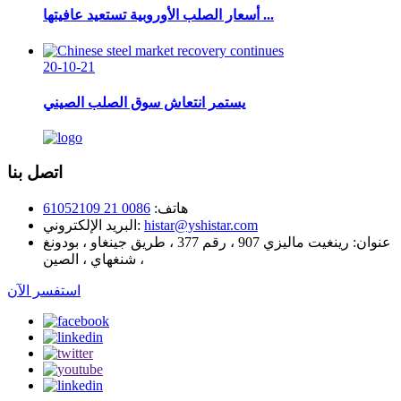
أسعار الصلب الأوروبية تستعيد عافيتها ...
20-10-21
يستمر انتعاش سوق الصلب الصيني
اتصل بنا
هاتف:
0086 21 61052109
histar@yshistar.com
البريد الإلكتروني:
عنوان:
رينغيت ماليزي 907 ، رقم 377 ، طريق جينغاو ، بودونغ
، شنغهاي ، الصين
استفسر الآن