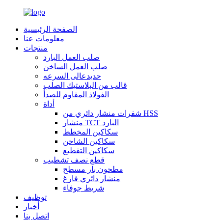
الصفحة الرئيسية
معلومات عنا
منتجات
صلب العمل البارد
صلب العمل الساخن
حديدعالى السرعه
قالب من البلاستيك الصلب
الفولاذ المقاوم للصدأ
أداة
شفرات منشار دائري من HSS
منشار TCT البارد
سكاكين المخطط
سكاكين الشاحن
سكاكين التقطيع
قطع نصف تشطيب
مطحون بار مسطح
منشار دائري فارغ
شريط جوفاء
توظيف
أخبار
اتصل بنا