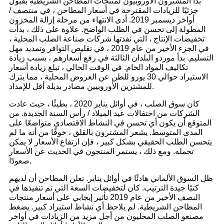
بدأ المشترون الأوروبيون لمنتجات المطاحن الشريطية بقبول
جزئيًا للزيادات المقترحة في أسعار المطاحن ، في منتصف /
أواخر ديسمبر 2019. أدى الانتهاء من مرحلة إزالة المخزون
المطولة إلى تحسن في الطلب الواضح. علاوة على ذلك ، بدأت
تخفيضات الإنتاج ، التي نفذتها شركات صناعة الصلب المحلية ،
في الجزء الأخير من عام 2019 ، في تقليص التوافر وتمديد مهل
التسليم. بدأ موردو البلدان الثالثة في رفع أسعارهم ، بسبب زيادة
تكاليف المواد الخام. في الوقت الحالي ، تبلغ زيادة أسعار
الاستيراد حوالي 30 يورو للطن عن العروض المحلية ، مما يترك
للمشترين الأوروبيين مصادر بديلة أقل للإمداد.
كان سوق الصلب ، في أوائل يناير 2020 ، بطيئًا ، حيث عادت
الشركات من احتفالات عيد الميلاد / رأس السنة الجديدة. من
المتوقع أن يكون أي تحسن في النشاط الاقتصادي متواضعًا على
المدى المتوسط. يشعر المشترون بالقلق ، خوفًا من أنه ما لم
يتحسن الطلب الحقيقي بشكل كبير ، فإن ارتفاع الأسعار لا يمكن
تحمله. ومع ذلك ، يستمر المنتجون في الحديث عن الأسعار
صعودًا.
ظل السوق الألماني هادئًا في أوائل يناير. تعلن المطاحن أن لديهم
كتبًا جيدة الترتيب. كان لتخفيضات السعة التي تم تنفيذها في
النصف الأخير من عام 2019 تأثير إيجابي على أسعار منتجات
المطاحن الشريطية. لم يلاحظ أي نشاط استيراد كبير. يضغط
مصنعو الصلب المحليون من أجل مزيد من الزيادات في أواخر