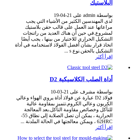
البلاستيك
بواسطة admin على 21-04-19
لدى المهندسين الكثير من الأشياء التي يجب
مراعاتها عند العمل على قالب حقن بلاستيك
لمشروع.في حين أن هناك العديد من راتنجات
التشكيل الحراري للاختيار من بينها ، يجب أيضًا
اتخاذ قرار بشأن أفضل الفولاذ لاستخدامه في أداة
التشكيل بالحقن.نوع s ...
اقرأ أكثر
أداة الصلب الكلاسيكية D2
بواسطة مشرف على 21-03-10
فولاذ D2 عبارة عن فولاذ أداة يروي الهواء وعالي
الكربون وعالي الكروم.تتميز بمقاومة عالية
للتآكل وخصائص مقاومة التآكل.بعد المعالجة
الحرارية ، يمكن أن تصل الصلابة إلى نطاق 55-
62HRC ، ويمكن معالجتها في الحالة الملدنة ...
اقرأ أكثر