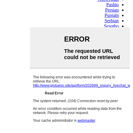
Pashto
Persian
Punjabi
Serbian
Sesotho
Sinhala
Slovak
Slovenian
Somali
Samoan
Scots Gaelic
Shona
Sindhi
Sundanese
Swahili
Tajik
Tamil
Telugu
Thai
Ukrainian
Urdu
Uzbek
Vietnamese
Welsh
Xhosa