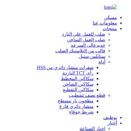
مسكن
معلومات عنا
منتجات
صلب للعمل على البارد
صلب العمل الساخن
حديدعالى السرعه
قالب من البلاستيك الصلب
ستانلس ستيل
أداة
شفرات منشار دائري من HSS
رأى TCT الباردة
سكاكين المخطط
سكاكين الشاحن
سكاكين التقطيع
قطع نصف تشطيب
مطحون بار مسطح
منشار دائري فارغ
شريط جوفاء
توظيف
أخبار
اخبار الصناعة