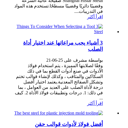
Shanghai Histar Metal صفيحة عالية السرعة
وقضيبًا دائريًا وقضيبًا مسطحًا.تستخدم هذه المواد
في التدريبات....
اقرأ أكثر
3 أشياء يجب مراعاتها عند اختيار أداة
الصلب
بواسطة مشرف على 25-06-21
وفقًا لصلابتها المميزة ، يتم استخدام فولاذ
الأدوات في صنع أدوات القطع بما في ذلك
السكاكين والمثاقب ، وكذلك لإنشاء قوالب تختم
وتشكل الصفائح المعدنية.يعتمد اختيار أفضل
درجة لأداة الصلب على العديد من العوامل ، بما
في ذلك: 1. درجات وتطبيقات فولاذ الأداة 2. كيف
...
اقرأ أكثر
أفضل فولاذ لأدوات قوالب حقن