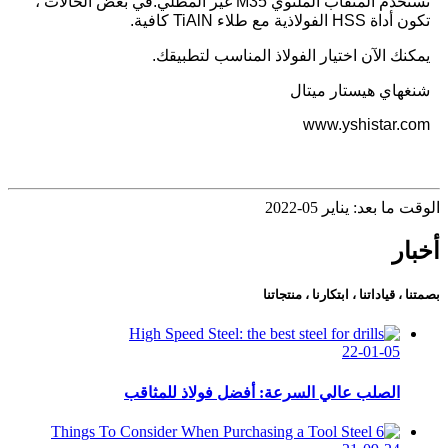
تستخدم المثقاب الملتوي M35 غير المطلي.في بعض الحالات ،
تكون أداة HSS الفولاذية مع طلاء TiAlN كافية.
يمكنك الآن اختيار الفولاذ المناسب لتطبيقك.
شنغهاي هيستار ميتال
www.yshistar.com
الوقت ما بعد: يناير 05-2022
أخبار
بصمتنا ، قياداتنا ، ابتكارنا ، منتجاتنا
22-01-05
الصلب عالي السرعة: أفضل فولاذ للمثاقب