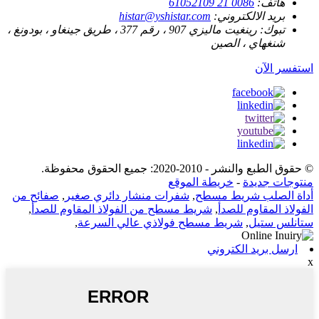
هاتف:
0086 21 61052109
بريد الالكتروني:
histar@yshistar.com
تبوك:
رينغيت ماليزي 907 ، رقم 377 ، طريق جينغاو ، بودونغ ،
شنغهاي ، الصين
استفسر الآن
© حقوق الطبع والنشر - 2010-2020: جميع الحقوق محفوظة.
منتوجات جديدة
-
خريطة الموقع
أداة الصلب شريط مسطح
,
شفرات منشار دائري صغير
,
صفائح من
الفولاذ المقاوم للصدأ
,
شريط مسطح من الفولاذ المقاوم للصدأ
,
ستانلس ستيل
,
شريط مسطح فولاذي عالي السرعة
,
ارسل بريد الكتروني
x