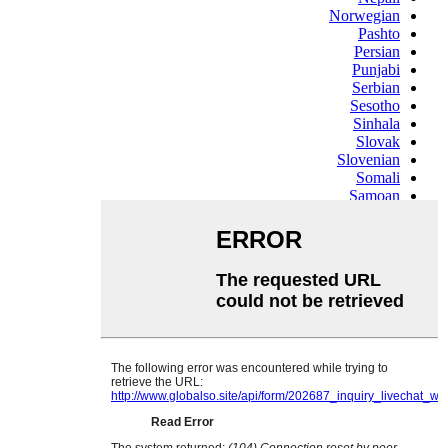
Norwegian
Pashto
Persian
Punjabi
Serbian
Sesotho
Sinhala
Slovak
Slovenian
Somali
Samoan
Scots Gaelic
Shona
Sindhi
Sundanese
Swahili
Tajik
Tamil
Telugu
Thai
Ukrainian
Urdu
Uzbek
Vietnamese
Welsh