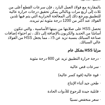
بالمقارنة مع فولاذ العمل البارد ، فإن سرعات القطع أعلى من
ثلاث إلى أربع مرات وبالتالي يمكن تحقيق درجات حرارة عالية
للتطبيق.ويرجع ذلك إلى المعالجة الحرارية التي يتم فيها تلدين
الفولاذ عند أكثر من 1200 درجة مئوية ثم تبريده.
تحصل HSS على صلابتها من بنيتها الأساسية ، والتي تتكون
أساسًا من الحديد والكربون.بالإضافة إلى ذلك ، تم احتواء إضافات
صناعة السبائك بنسبة تزيد عن 5٪ ، مما يجعل HSS من الفولاذ
عالي السبائك.
مزايا HSS بشكل عام
· درجة حرارة التطبيق تزيد عن 600 درجة مئوية
· سرعات قص عالية
· قوة عالية (قوة كسر عالية)
· طحن جيد أثناء الإنتاج
· قابلية جيدة للرجوع للأدوات الحادة
· سعر منخفض نسبيًا