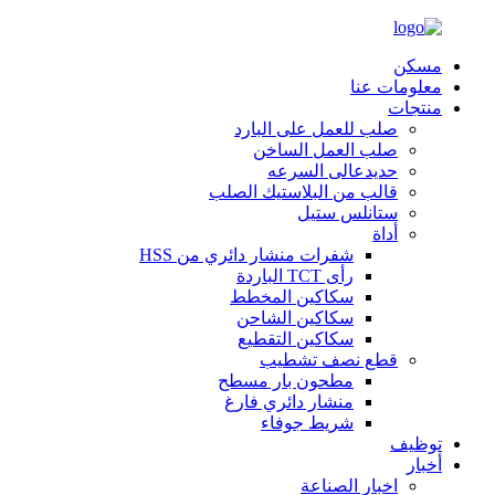
مسكن
معلومات عنا
منتجات
صلب للعمل على البارد
صلب العمل الساخن
حديدعالى السرعه
قالب من البلاستيك الصلب
ستانلس ستيل
أداة
شفرات منشار دائري من HSS
رأى TCT الباردة
سكاكين المخطط
سكاكين الشاحن
سكاكين التقطيع
قطع نصف تشطيب
مطحون بار مسطح
منشار دائري فارغ
شريط جوفاء
توظيف
أخبار
اخبار الصناعة